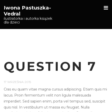
O
Iwona Pastuszka-
S
Vedral
ilustratorka i autorka książek
dla dzieci
QUESTION 7
17 WRZEŚNIA 2015
Cras eu quam vitae magna cursus adipiscing. Etiam quis mi
lacus. Proin fermentum velit non ligula malesuada
imperdiet. Sed sapien enim, porta vel tempus sed, suscipit
quis nisl. In vestibulum ut massa eu feugiat. Nulla