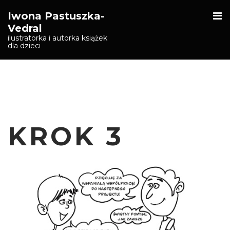
O
Iwona Pastuszka-
S
Vedral
ilustratorka i autorka książek
dla dzieci
KROK 3