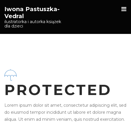
O
Iwona Pastuszka-
S
Vedral
ilustratorka i autorka książek
dla dzieci
PROTECTED
Lorem ipsum dolor sit amet, consectetur adipiscing elit, sed
do eiusmod tempor incididunt ut labore et dolore magna
aliqua. Ut enim ad minim veniam, quis nostrud exercitation.