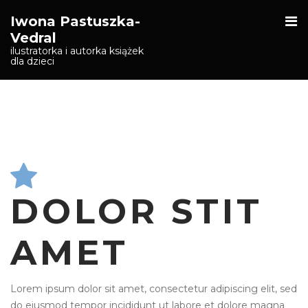
O
Iwona Pastuszka-
S
Vedral
ilustratorka i autorka książek
dla dzieci
DOLOR STIT
AMET
Lorem ipsum dolor sit amet, consectetur adipiscing elit, sed
do eiusmod tempor incididunt ut labore et dolore magna